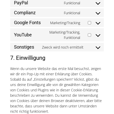
to
PayPal
Funktional
Consent
service
to
wpml
Complianz
Funktional
Consent
service
to
paypal
Google Fonts
Marketing/Tracking
Consent
service
to
complianz
Marketing/Tracking,
YouTube
service
Consent
Funktional
google-
to
fonts
Sonstiges
Zweck wird noch ermittelt
service
Consent
youtube
to
7. Einwilligung
service
sonstiges
Wenn du unsere Website das erste Mal besuchst, zeigen
wir dir ein Pop-Up mit einer Erklärung über Cookies.
Sobald du auf „Einstellungen speichern“ klickst, gibst du
uns deine Einwilligung alle von dir gewählten Kategorien
von Cookies und Plugins wie in dieser Cookie-Erklärung
beschrieben zu verwenden. Du kannst die Verwendung
von Cookies über deinen Browser deaktivieren, aber bitte
beachte, dass unsere Website dann unter Umständen
nicht richtig funktioniert.